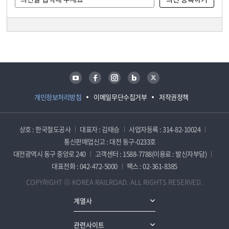
담당자 정보
담당자 정보
유튜브
페이스북
인스타그램
블로그
트위터
개인정보처리방침
이메일무단수집거부
저작권정책
상호 : 한국철도공사
대표자 : 김태승
사업자등록 : 314-82-10024
통신판매업신고 : 대전 동구-0233호
대전광역시 동구 중앙로 240
고객센터 : 1588-7788(이용료 : 발신자부담)
대표전화 : 042-472-5000
팩스 : 02-361-8385
COPYRIGHT ⓒ KOREA RAILROAD. ALL RIGHTS RESERVED.
계열사
관련사이트