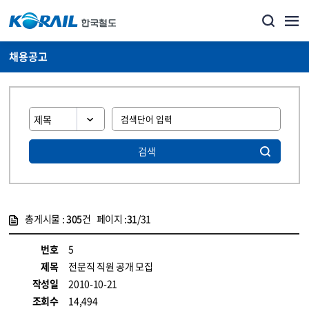
채용공고
검색
총게시물 :
305
건 페이지 :
31
/31
게시물 목록
코레일소개_경영공시_채용공고 목록 - 정보 제공
번호
5
제목
전문직 직원 공개 모집
작성일
2010-10-21
조회수
14,494