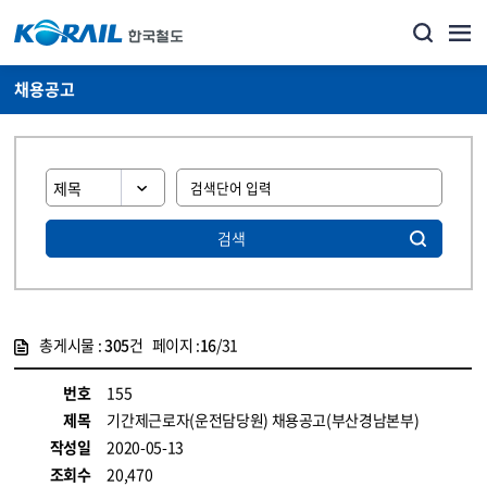
채용공고
검색
총게시물 :
305
건 페이지 :
16
/31
게시물 목록
코레일소개_경영공시_채용공고 목록 - 정보 제공
번호
155
제목
기간제근로자(운전담당원) 채용공고(부산경남본부)
작성일
2020-05-13
조회수
20,470