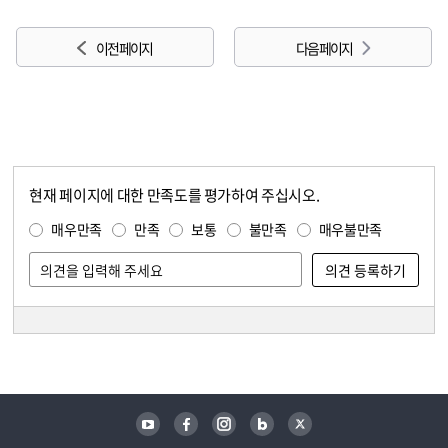
이전 페이지
다음 페이지
현재 페이지에 대한 만족도를 평가하여 주십시오.
콘텐츠 만족도 조사
만족도 조사
매우만족
만족
보통
불만족
매우불만족
담당자 정보
담당자 정보
유튜브
페이스북
인스타그램
블로그
트위터