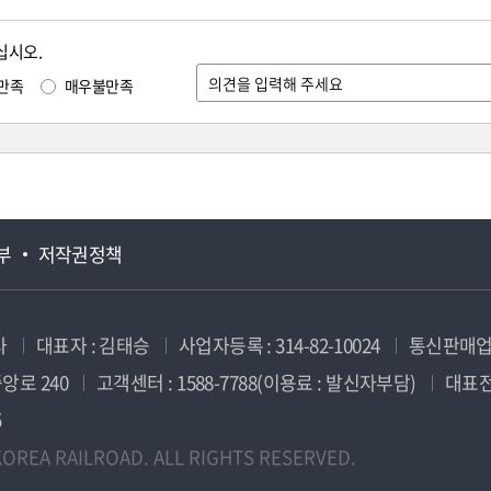
십시오.
만족
매우불만족
부
저작권정책
사
대표자 : 김태승
사업자등록 : 314-82-10024
통신판매업신
앙로 240
고객센터 : 1588-7788(이용료 : 발신자부담)
대표전화
5
OREA RAILROAD. ALL RIGHTS RESERVED.