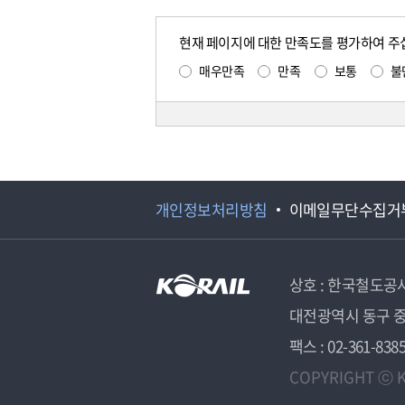
현재 페이지에 대한 만족도를 평가하여 주
매우만족
만족
보통
불
개인정보처리방침
이메일무단수집거
상호 : 한국철도공
대전광역시 동구 중
팩스 : 02-361-838
COPYRIGHT ⓒ K