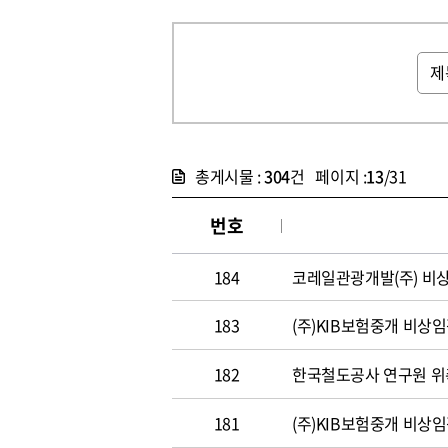
총게시물 :
304
건 페이지 :
13
/31
번호
184
코레일관광개발(주) 비
183
(주)KIB보험중개 비상
182
한국철도공사 연구원 위
181
(주)KIB보험중개 비상