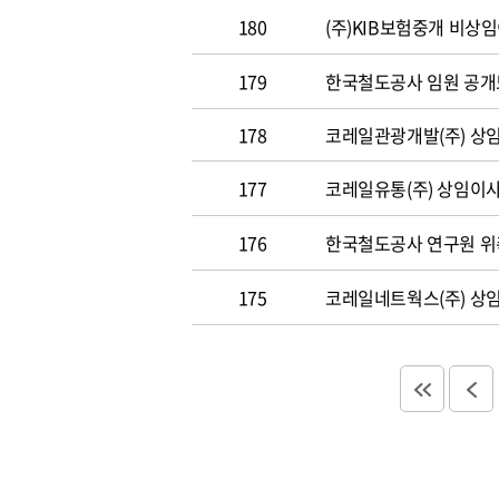
180
(주)KIB보험중개 비상
179
한국철도공사 임원 공
178
코레일관광개발(주) 상
177
코레일유통(주) 상임이
176
한국철도공사 연구원 위
175
코레일네트웍스(주) 상