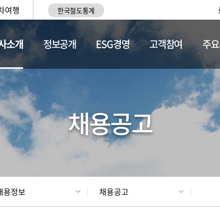
차여행
한국철도통계
사소개
정보공개
ESG경영
고객참여
주요
황
조직현황
채용정보
채용공고
채용정보
채용공고