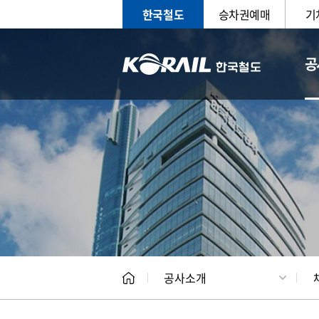
한국철도
승차권예매
기
공
CEO
일반현
공사소개