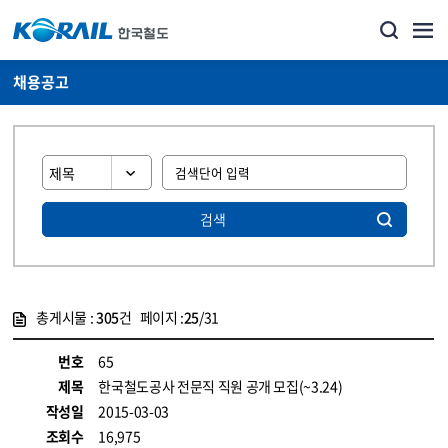
채용공고
검색
총게시물 :
305
건 페이지 :
25
/31
게시물 목록
코레일소개_경영공시_채용공고 목록 - 정보 제공
번호
65
제목
한국철도공사 전문직 직원 공개 모집(~3.24)
작성일
2015-03-03
조회수
16,975