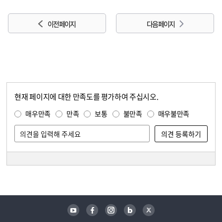
이전 페이지
다음 페이지
현재 페이지에 대한 만족도를 평가하여 주십시오.
콘텐츠 만족도 조사
만족도 조사
매우만족
만족
보통
불만족
매우불만족
담당자 정보
담당자 정보
유튜브
페이스북
인스타그램
블로그
트위터