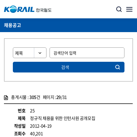
채용공고
검색
총게시물 :
305
건 페이지 :
29
/31
게시물 목록
코레일소개_경영공시_채용공고 목록 - 정보 제공
번호
25
제목
정규직 채용을 위한 인턴사원 공개모집
작성일
2012-04-19
조회수
40,201