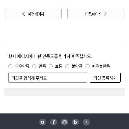
이전 페이지
다음 페이지
현재 페이지에 대한 만족도를 평가하여 주십시오.
콘텐츠 만족도 조사
만족도 조사
매우만족
만족
보통
불만족
매우불만족
담당자 정보
담당자 정보
유튜브
페이스북
인스타그램
블로그
트위터