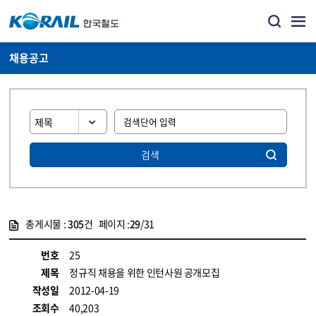
채용공고
검색
총게시물 :
305
건 페이지 :
29
/31
게시물 목록
코레일소개_경영공시_채용공고 목록 - 정보 제공
번호
25
제목
정규직 채용을 위한 인턴사원 공개모집
작성일
2012-04-19
조회수
40,203