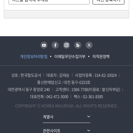
담당자 정보
담당자 정보
유튜브
페이스북
인스타그램
블로그
트위터
개인정보처리방침
이메일무단수집거부
저작권정책
상호 : 한국철도공사
대표자 : 김태승
사업자등록 : 314-82-10024
통신판매업신고 : 대전 동구-0233호
대전광역시 동구 중앙로 240
고객센터 : 1588-7788(이용료 : 발신자부담)
대표전화 : 042-472-5000
팩스 : 02-361-8385
COPYRIGHT ⓒ KOREA RAILROAD. ALL RIGHTS RESERVED.
계열사
관련사이트