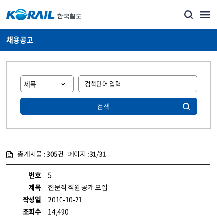
채용공고
검색
총게시물 :
305
건 페이지 :
31
/31
게시물 목록
코레일소개_경영공시_채용공고 목록 - 정보 제공
번호
5
제목
전문직 직원 공개 모집
작성일
2010-10-21
조회수
14,490