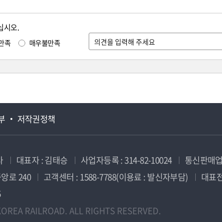
십시오.
만족
매우불만족
부
저작권정책
사
대표자 : 김태승
사업자등록 : 314-82-10024
통신판매업신
앙로 240
고객센터 : 1588-7788(이용료 : 발신자부담)
대표전화
5
OREA RAILROAD. ALL RIGHTS RESERVED.