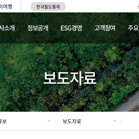
차여행
한국철도통계
사소개
정보공개
ESG경영
고객참여
주요
업
갤러리
기차소개
보도자료
홍보
보도자료