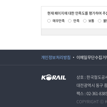
현재 페이지에 대한 만족도를 평가하여 주
매우만족
만족
보통
불
개인정보처리방침
이메일무단수집거
상호 : 한국철도공
대전광역시 동구 중
팩스 : 02-361-838
COPYRIGHT ⓒ K