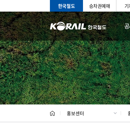
한국철도
승차권예매
기
공
홍보
문화사
홍보센터