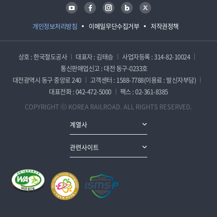
유튜브
페이스북
인스타그램
블로그
트위터
개인정보처리방침
이메일무단수집거부
저작권정책
상호 : 한국철도공사
대표자 : 김태승
사업자등록 : 314-82-10024
통신판매업신고 : 대전 동구-0233호
대전광역시 동구 중앙로 240
고객센터 : 1588-7788(이용료 : 발신자부담)
대표전화 : 042-472-5000
팩스 : 02-361-8385
COPYRIGHT ⓒ KOREA RAILROAD. ALL RIGHTS RESERVED.
계열사
관련사이트