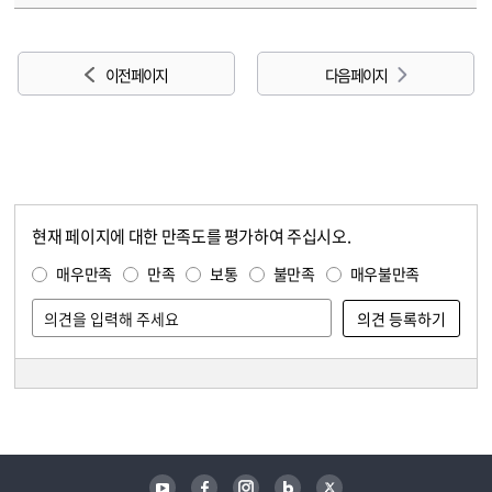
이전 페이지
다음 페이지
현재 페이지에 대한 만족도를 평가하여 주십시오.
콘텐츠 만족도 조사
만족도 조사
매우만족
만족
보통
불만족
매우불만족
담당자 정보
담당자 정보
유튜브
페이스북
인스타그램
블로그
트위터