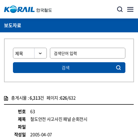
보도자료
검색
총게시물 :
6,313
건 페이지 :
626
/632
게시물 목록
뉴스·홍보_보도자료 목록 - 정보 제공
번호
63
제목
철도안전 사고사진 패널 순회전시
파일
작성일
2005-04-07