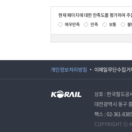
현재 페이지에 대한 만족도를 평가하여 주
매우만족
만족
보통
불
개인정보처리방침
이메일무단수집거
상호 : 한국철도공
대전광역시 동구 중
팩스 : 02-361-838
COPYRIGHT ⓒ K