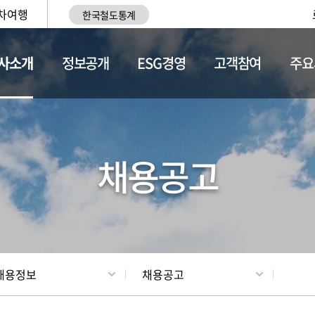
차여행
한국철도통계
사소개
정보공개
ESG경영
고객참여
주요
황
조직현황
채용정보
채용공고
채용정보
채용공고