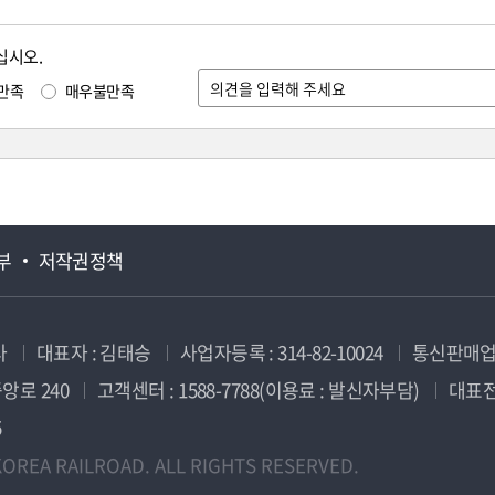
십시오.
만족
매우불만족
부
저작권정책
사
대표자 : 김태승
사업자등록 : 314-82-10024
통신판매업신
앙로 240
고객센터 : 1588-7788(이용료 : 발신자부담)
대표전화
5
OREA RAILROAD. ALL RIGHTS RESERVED.