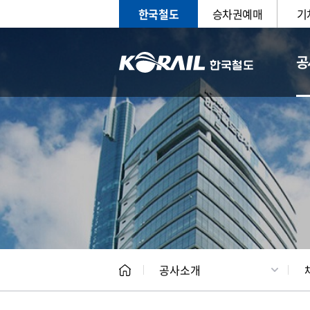
한국철도
승차권예매
기
공
CEO
일반현
공사소개