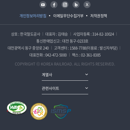
유튜브
페이스북
인스타그램
블로그
트위터
개인정보처리방침
이메일무단수집거부
저작권정책
상호 : 한국철도공사
대표자 : 김태승
사업자등록 : 314-82-10024
통신판매업신고 : 대전 동구-0233호
대전광역시 동구 중앙로 240
고객센터 : 1588-7788(이용료 : 발신자부담)
대표전화 : 042-472-5000
팩스 : 02-361-8385
COPYRIGHT ⓒ KOREA RAILROAD. ALL RIGHTS RESERVED.
계열사
관련사이트