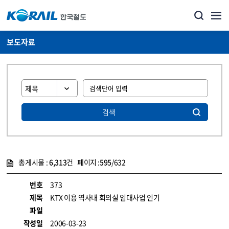
보도자료
검색
총게시물 :
6,313
건 페이지 :
595
/632
게시물 목록
뉴스·홍보_보도자료 목록 - 정보 제공
번호
373
제목
KTX 이용 역사내 회의실 임대사업 인기
파일
작성일
2006-03-23