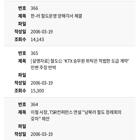
번호
366
제목
한-러 철도운영 양해각서 체결
파일
작성일
2006-03-19
조회수
14,143
번호
365
제목
[설명자료] 철도公 “KTX 승무원 위탁은 적법한 도급 계약”
민변 주장 반박
파일
작성일
2006-03-19
조회수
15,300
번호
364
제목
이철 사장, TSR컨퍼런스 연설 "남북러 철도 정례회의
갖자" 제안
파일
작성일
2006-03-19