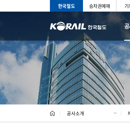
한국철도
승차권예매
기
공
CEO
일반현
공사소개