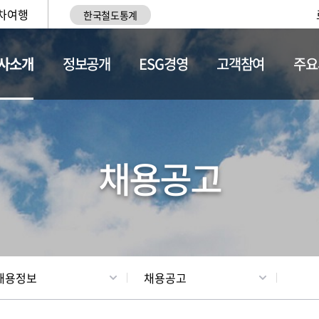
차여행
한국철도통계
사소개
정보공개
ESG경영
고객참여
주요
황
조직현황
채용정보
채용공고
채용정보
채용공고