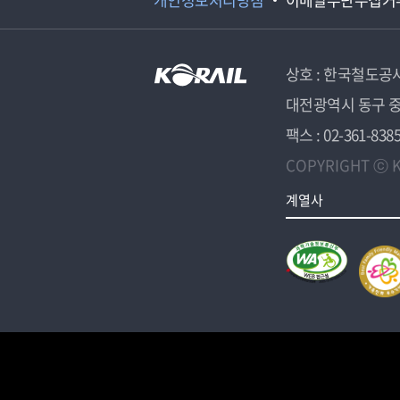
상호 : 한국철도공
대전광역시 동구 중
팩스 : 02-361-838
COPYRIGHT ⓒ K
계열사