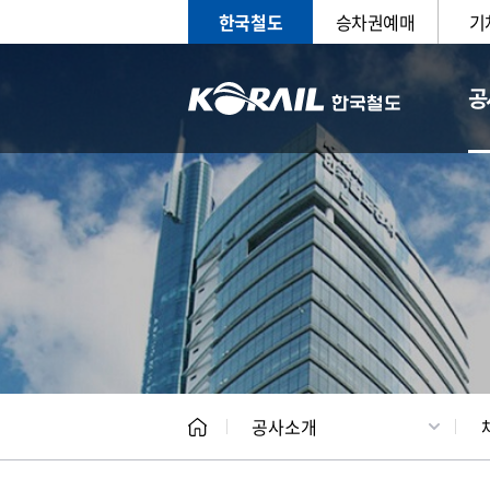
한국철도
승차권예매
기
공
CEO
일반현
공사소개