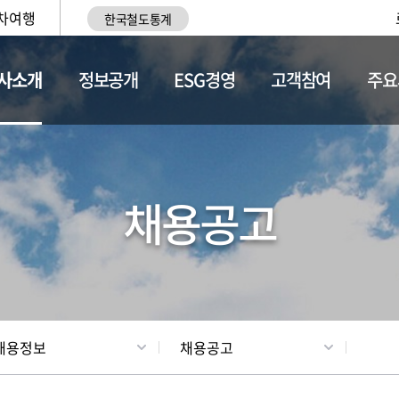
차여행
한국철도통계
사소개
정보공개
ESG경영
고객참여
주요
황
조직현황
채용정보
채용공고
채용정보
채용공고