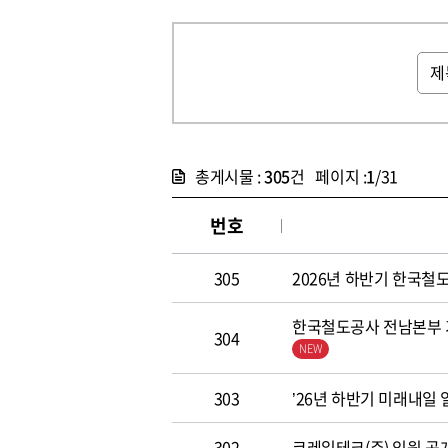
총게시물 :
305
건 페이지 :
1
/31
번호
305
2026년 하반기 한국철도공
한국철도공사 전남본부 기
304
303
’26년 하반기 미래내일
302
코레일테크(주) 임원 공개모집