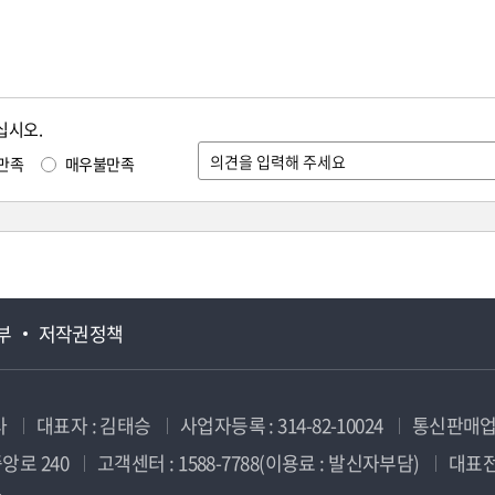
십시오.
만족
매우불만족
부
저작권정책
사
대표자 : 김태승
사업자등록 : 314-82-10024
통신판매업신
앙로 240
고객센터 : 1588-7788(이용료 : 발신자부담)
대표전화