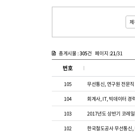
총게시물 :
305
건 페이지 :
21
/31
번호
105
무선통신, 연구원 전문직 채
104
회계사, IT, 빅데이터 경력
103
2017년도 상반기 코레
102
한국철도공사 무선통신,