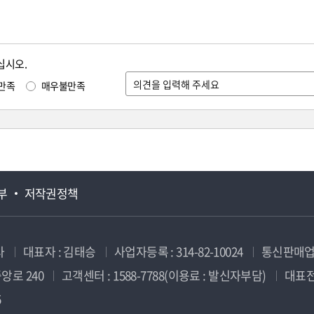
십시오.
만족
매우불만족
부
저작권정책
사
대표자 : 김태승
사업자등록 : 314-82-10024
통신판매업신
앙로 240
고객센터 : 1588-7788(이용료 : 발신자부담)
대표전화
5