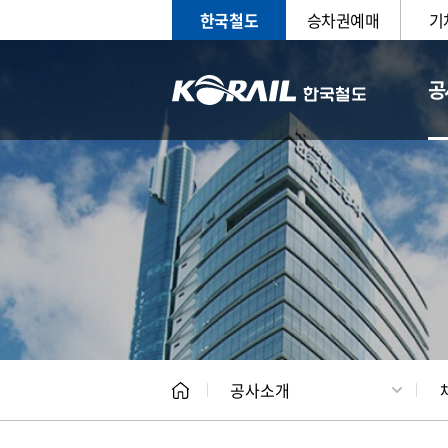
한국철도
승차권예매
기
공
CEO
일반현
공사소개