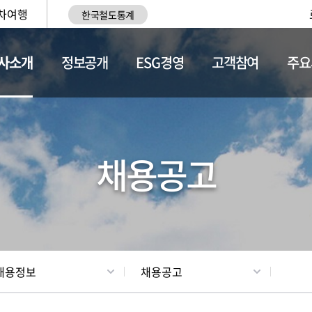
차여행
한국철도통계
사소개
정보공개
ESG경영
고객참여
주요
황
조직현황
채용정보
채용공고
채용정보
채용공고