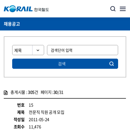
채용공고
검색
총게시물 :
305
건 페이지 :
30
/31
게시물 목록
코레일소개_경영공시_채용공고 목록 - 정보 제공
번호
15
제목
전문직 직원 공개 모집
작성일
2011-05-24
조회수
11,476