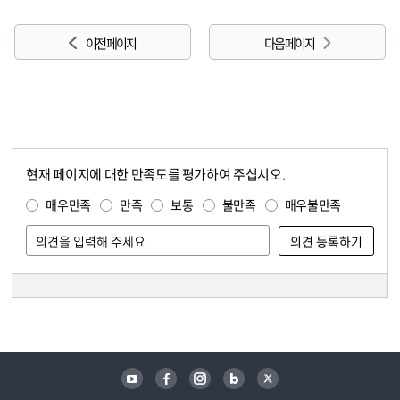
이전 페이지
다음 페이지
현재 페이지에 대한 만족도를 평가하여 주십시오.
콘텐츠 만족도 조사
만족도 조사
매우만족
만족
보통
불만족
매우불만족
담당자 정보
담당자 정보
유튜브
페이스북
인스타그램
블로그
트위터