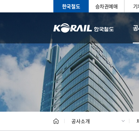
한국철도
승차권예매
기
공
CEO
일반현
공사소개