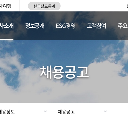
차여행
한국철도통계
사소개
정보공개
ESG경영
고객참여
주요
황
조직현황
채용정보
채용공고
채용정보
채용공고