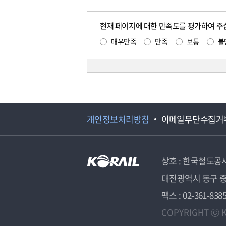
현재 페이지에 대한 만족도를 평가하여 주
매우만족
만족
보통
불
개인정보처리방침
이메일무단수집거
상호 : 한국철도공
대전광역시 동구 중
팩스 : 02-361-838
COPYRIGHT ⓒ K