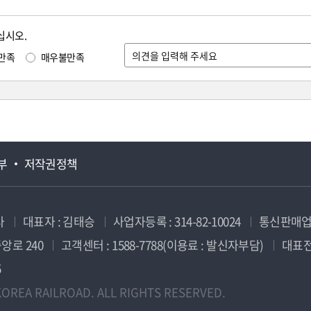
십시오.
만족
매우불만족
부
저작권정책
사
대표자 : 김태승
사업자등록 : 314-82-10024
통신판매업신
앙로 240
고객센터 : 1588-7788(이용료 : 발신자부담)
대표전화
5
OREA RAILROAD. ALL RIGHTS RESERVED.