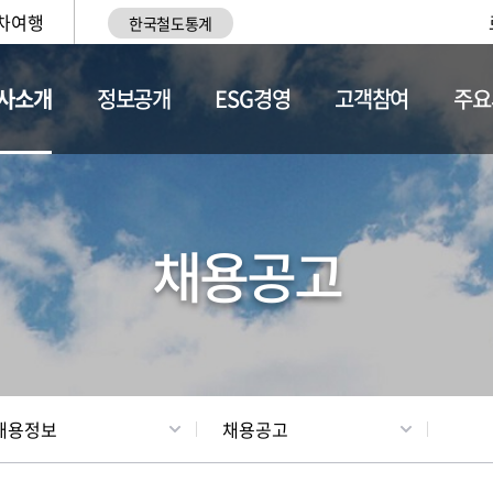
차여행
한국철도통계
사소개
정보공개
ESG경영
고객참여
주요
황
조직현황
채용정보
채용공고
채용정보
채용공고