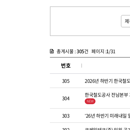
총게시물 :
305
건 페이지 :
1
/31
번호
305
2026년 하반기 한국철도공
한국철도공사 전남본부 기
304
303
’26년 하반기 미래내일
302
코레일테크(주) 임원 공개모집