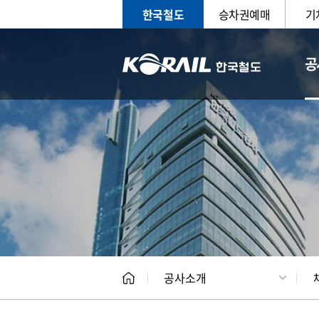
한국철도
승차권예매
기
공
CEO
일반현
공사소개