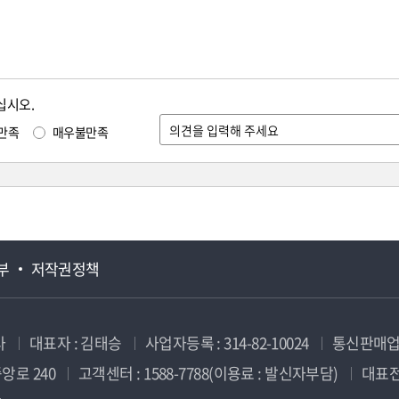
십시오.
만족
매우불만족
부
저작권정책
사
대표자 : 김태승
사업자등록 : 314-82-10024
통신판매업신
앙로 240
고객센터 : 1588-7788(이용료 : 발신자부담)
대표전화