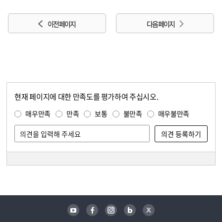
이전 페이지
다음 페이지
현재 페이지에 대한 만족도를 평가하여 주십시오.
콘텐츠 만족도 조사
만족도 조사
매우만족
만족
보통
불만족
매우불만족
담당자 정보
담당자 정보
유튜브
페이스북
인스타그램
블로그
트위터