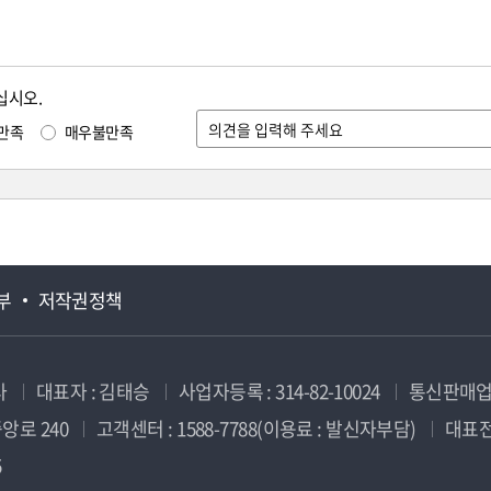
십시오.
만족
매우불만족
부
저작권정책
사
대표자 : 김태승
사업자등록 : 314-82-10024
통신판매업신
앙로 240
고객센터 : 1588-7788(이용료 : 발신자부담)
대표전화
5