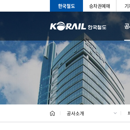
한국철도
승차권예매
기
공
CEO
일반현
공사소개