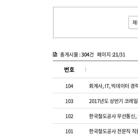
총게시물 :
304
건 페이지 :
21
/31
번호
104
회계사, IT, 빅데이터 경력
103
2017년도 상반기 코레
102
한국철도공사 무선통신,
101
한국철도공사 전문직 직