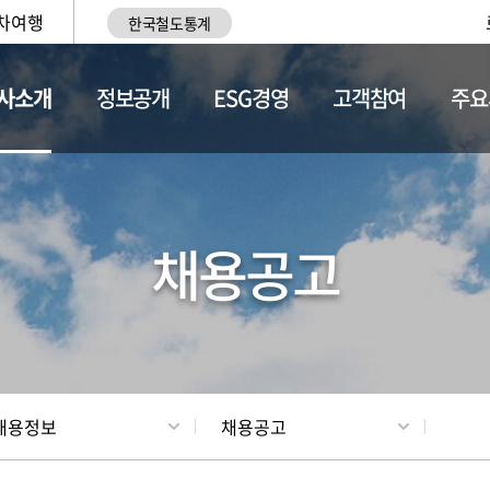
차여행
한국철도통계
사소개
정보공개
ESG경영
고객참여
주요
황
조직현황
채용정보
채용공고
채용정보
채용공고