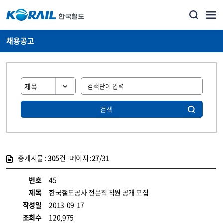
채용공고
검색
총게시물 :
305
건 페이지 :
27
/31
게시물 목록
코레일소개_경영공시_채용공고 목록 - 정보 제공
번호
45
제목
한국철도공사 전문직 직원 공개 모집
작성일
2013-09-17
조회수
120,975