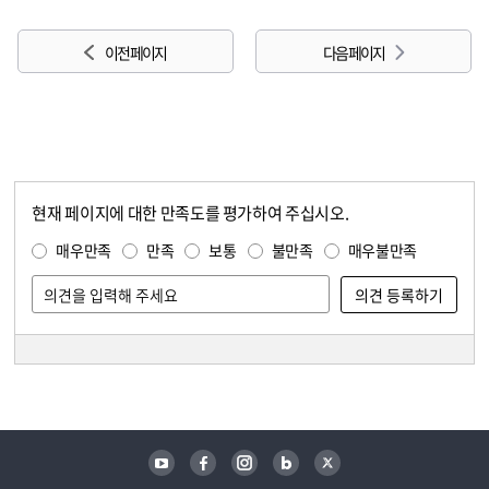
이전 페이지
다음 페이지
현재 페이지에 대한 만족도를 평가하여 주십시오.
콘텐츠 만족도 조사
만족도 조사
매우만족
만족
보통
불만족
매우불만족
담당자 정보
담당자 정보
유튜브
페이스북
인스타그램
블로그
트위터