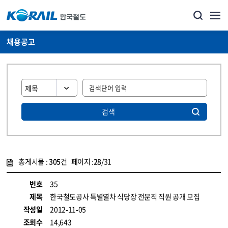
채용공고
검색
총게시물 :
305
건 페이지 :
28
/31
게시물 목록
코레일소개_경영공시_채용공고 목록 - 정보 제공
번호
35
제목
한국철도공사 특별열차 식당장 전문직 직원 공개 모집
작성일
2012-11-05
조회수
14,643