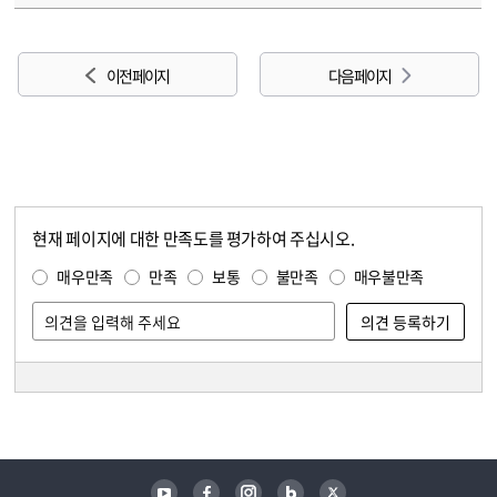
이전 페이지
다음 페이지
현재 페이지에 대한 만족도를 평가하여 주십시오.
콘텐츠 만족도 조사
만족도 조사
매우만족
만족
보통
불만족
매우불만족
담당자 정보
담당자 정보
유튜브
페이스북
인스타그램
블로그
트위터