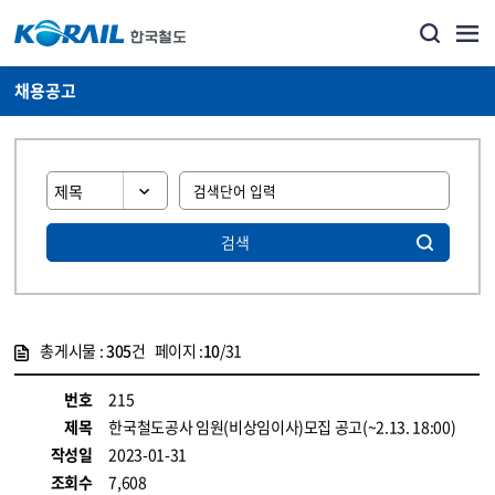
채용공고
검색
총게시물 :
305
건 페이지 :
10
/31
게시물 목록
코레일소개_경영공시_채용공고 목록 - 정보 제공
번호
215
제목
한국철도공사 임원(비상임이사)모집 공고(~2.13. 18:00)
작성일
2023-01-31
조회수
7,608