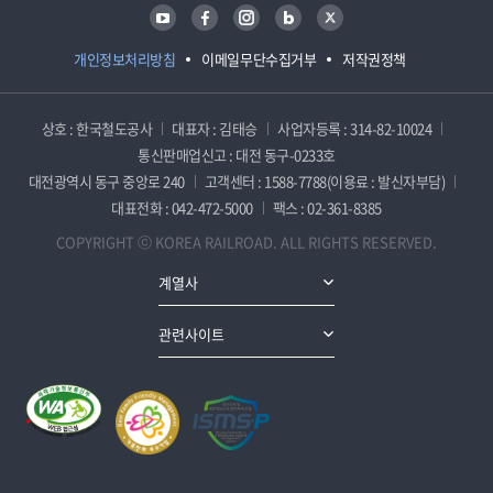
유튜브
페이스북
인스타그램
블로그
트위터
개인정보처리방침
이메일무단수집거부
저작권정책
상호 : 한국철도공사
대표자 : 김태승
사업자등록 : 314-82-10024
통신판매업신고 : 대전 동구-0233호
대전광역시 동구 중앙로 240
고객센터 : 1588-7788(이용료 : 발신자부담)
대표전화 : 042-472-5000
팩스 : 02-361-8385
COPYRIGHT ⓒ KOREA RAILROAD. ALL RIGHTS RESERVED.
계열사
관련사이트