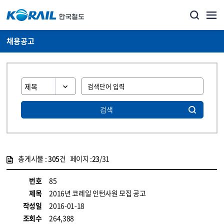
채용공고
검색
총게시물 :
305
건 페이지 :
23
/31
게시물 목록
코레일소개_경영공시_채용공고 목록 - 정보 제공
번호
85
제목
2016년 코레일 인턴사원 모집 공고
작성일
2016-01-18
조회수
264,388