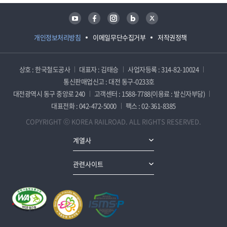
유튜브
페이스북
인스타그램
블로그
트위터
개인정보처리방침
이메일무단수집거부
저작권정책
상호 : 한국철도공사
대표자 : 김태승
사업자등록 : 314-82-10024
통신판매업신고 : 대전 동구-0233호
대전광역시 동구 중앙로 240
고객센터 : 1588-7788(이용료 : 발신자부담)
대표전화 : 042-472-5000
팩스 : 02-361-8385
COPYRIGHT ⓒ KOREA RAILROAD. ALL RIGHTS RESERVED.
계열사
관련사이트