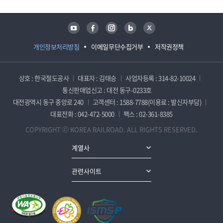
유튜브
페이스북
인스타그램
블로그
트위터
개인정보처리방침
이메일무단수집거부
저작권정책
상호 : 한국철도공사
대표자 : 김태승
사업자등록 : 314-82-10024
통신판매업신고 : 대전 동구-0233호
대전광역시 동구 중앙로 240
고객센터 : 1588-7788(이용료 : 발신자부담)
대표전화 : 042-472-5000
팩스 : 02-361-8385
COPYRIGHT ⓒ KOREA RAILROAD. ALL RIGHTS RESERVED.
계열사
관련사이트