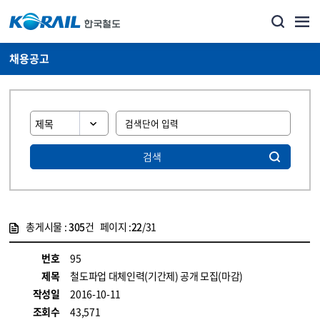
채용공고
검색
총게시물 :
305
건 페이지 :
22
/31
게시물 목록
코레일소개_경영공시_채용공고 목록 - 정보 제공
번호
95
제목
철도파업 대체인력(기간제) 공개 모집(마감)
작성일
2016-10-11
조회수
43,571