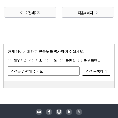
이전 페이지
다음 페이지
현재 페이지에 대한 만족도를 평가하여 주십시오.
콘텐츠 만족도 조사
만족도 조사
매우만족
만족
보통
불만족
매우불만족
담당자 정보
담당자 정보
유튜브
페이스북
인스타그램
블로그
트위터