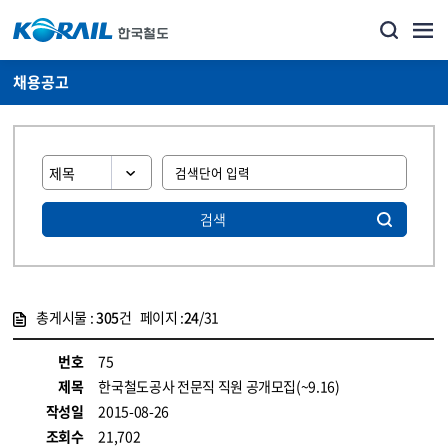
채용공고
검색
총게시물 :
305
건 페이지 :
24
/31
게시물 목록
코레일소개_경영공시_채용공고 목록 - 정보 제공
번호
75
제목
한국철도공사 전문직 직원 공개모집(~9.16)
작성일
2015-08-26
조회수
21,702