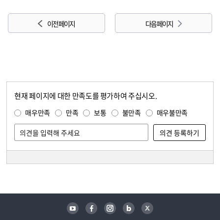
이전 페이지
다음 페이지
현재 페이지에 대한 만족도를 평가하여 주십시오.
콘텐츠 만족도 조사
만족도 조사
매우만족
만족
보통
불만족
매우불만족
담당자 정보
담당자 정보
유튜브
페이스북
인스타그램
블로그
트위터