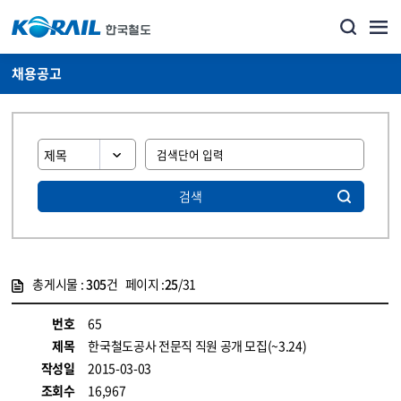
채용공고
검색
총게시물 :
305
건 페이지 :
25
/31
게시물 목록
코레일소개_경영공시_채용공고 목록 - 정보 제공
번호
65
제목
한국철도공사 전문직 직원 공개 모집(~3.24)
작성일
2015-03-03
조회수
16,967