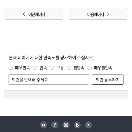
이전 페이지
다음 페이지
현재 페이지에 대한 만족도를 평가하여 주십시오.
콘텐츠 만족도 조사
만족도 조사
매우만족
만족
보통
불만족
매우불만족
담당자 정보
담당자 정보
유튜브
페이스북
인스타그램
블로그
트위터