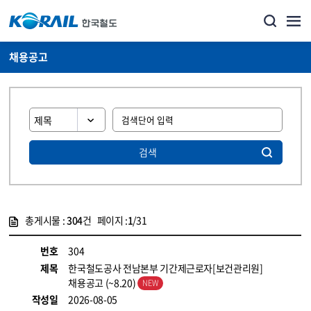
채용공고
검색
총게시물 :
304
건 페이지 :
1
/31
게시물 목록
코레일소개_경영공시_채용공고 목록 - 정보 제공
번호
304
제목
한국철도공사 전남본부 기간제근로자[보건관리원]
채용공고 (~8.20)
작성일
2026-08-05