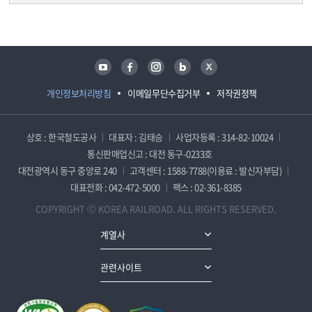
담당자 정보
담당자 정보
유튜브
페이스북
인스타그램
블로그
트위터
개인정보처리방침
이메일무단수집거부
저작권정책
상호 : 한국철도공사
대표자 : 김태승
사업자등록 : 314-82-10024
통신판매업신고 : 대전 동구-0233호
대전광역시 동구 중앙로 240
고객센터 : 1588-7788(이용료 : 발신자부담)
대표전화 : 042-472-5000
팩스 : 02-361-8385
COPYRIGHT ⓒ KOREA RAILROAD. ALL RIGHTS RESERVED.
계열사
관련사이트