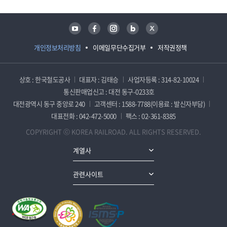
유튜브
페이스북
인스타그램
블로그
트위터
개인정보처리방침
이메일무단수집거부
저작권정책
상호 : 한국철도공사
대표자 : 김태승
사업자등록 : 314-82-10024
통신판매업신고 : 대전 동구-0233호
대전광역시 동구 중앙로 240
고객센터 : 1588-7788(이용료 : 발신자부담)
대표전화 : 042-472-5000
팩스 : 02-361-8385
COPYRIGHT ⓒ KOREA RAILROAD. ALL RIGHTS RESERVED.
계열사
관련사이트