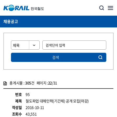
채용공고
검색
총게시물 :
305
건 페이지 :
22
/31
게시물 목록
코레일소개_경영공시_채용공고 목록 - 정보 제공
번호
95
제목
철도파업 대체인력(기간제) 공개 모집(마감)
작성일
2016-10-11
조회수
43,551