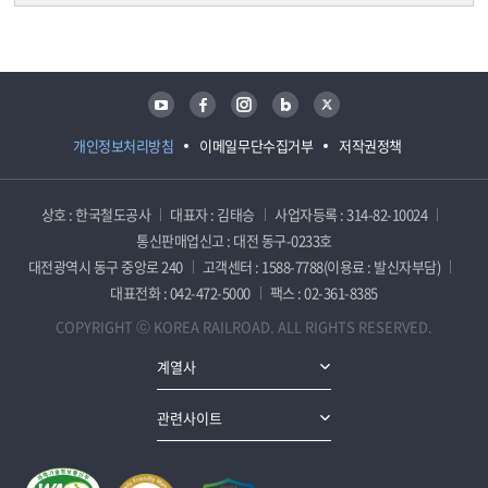
담당자 정보
담당자 정보
유튜브
페이스북
인스타그램
블로그
트위터
개인정보처리방침
이메일무단수집거부
저작권정책
상호 : 한국철도공사
대표자 : 김태승
사업자등록 : 314-82-10024
통신판매업신고 : 대전 동구-0233호
대전광역시 동구 중앙로 240
고객센터 : 1588-7788(이용료 : 발신자부담)
대표전화 : 042-472-5000
팩스 : 02-361-8385
COPYRIGHT ⓒ KOREA RAILROAD. ALL RIGHTS RESERVED.
계열사
관련사이트