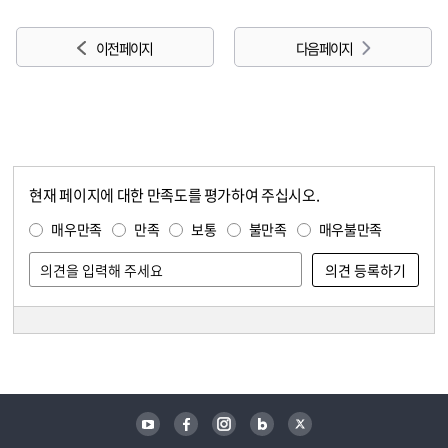
이전 페이지
다음 페이지
현재 페이지에 대한 만족도를 평가하여 주십시오.
콘텐츠 만족도 조사
만족도 조사
매우만족
만족
보통
불만족
매우불만족
담당자 정보
담당자 정보
유튜브
페이스북
인스타그램
블로그
트위터