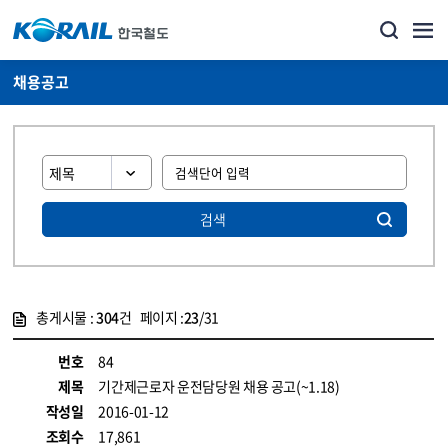
채용공고
검색
총게시물 :
304
건 페이지 :
23
/31
게시물 목록
코레일소개_경영공시_채용공고 목록 - 정보 제공
번호
84
제목
기간제근로자 운전담당원 채용 공고(~1.18)
작성일
2016-01-12
조회수
17,861