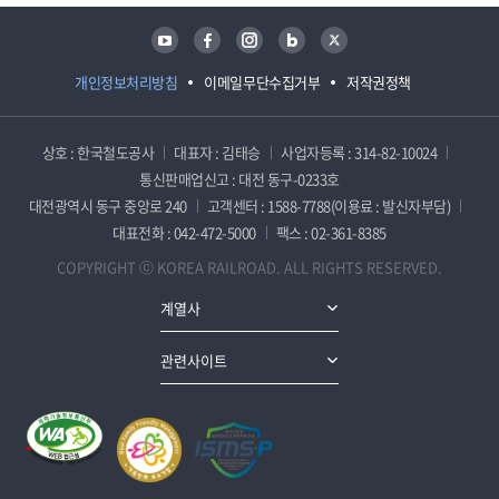
유튜브
페이스북
인스타그램
블로그
트위터
개인정보처리방침
이메일무단수집거부
저작권정책
상호 : 한국철도공사
대표자 : 김태승
사업자등록 : 314-82-10024
통신판매업신고 : 대전 동구-0233호
대전광역시 동구 중앙로 240
고객센터 : 1588-7788(이용료 : 발신자부담)
대표전화 : 042-472-5000
팩스 : 02-361-8385
COPYRIGHT ⓒ KOREA RAILROAD. ALL RIGHTS RESERVED.
계열사
관련사이트