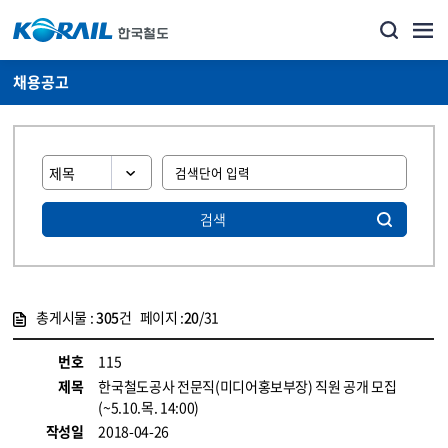
채용공고
검색
총게시물 :
305
건 페이지 :
20
/31
게시물 목록
코레일소개_경영공시_채용공고 목록 - 정보 제공
번호
115
제목
한국철도공사 전문직(미디어홍보부장) 직원 공개 모집
(~5.10.목. 14:00)
작성일
2018-04-26