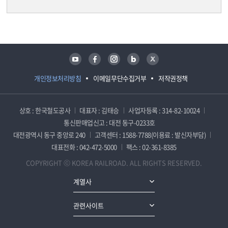
담당자 정보
담당자 정보
유튜브
페이스북
인스타그램
블로그
트위터
개인정보처리방침
이메일무단수집거부
저작권정책
상호 : 한국철도공사
대표자 : 김태승
사업자등록 : 314-82-10024
통신판매업신고 : 대전 동구-0233호
대전광역시 동구 중앙로 240
고객센터 : 1588-7788(이용료 : 발신자부담)
대표전화 : 042-472-5000
팩스 : 02-361-8385
COPYRIGHT ⓒ KOREA RAILROAD. ALL RIGHTS RESERVED.
계열사
관련사이트