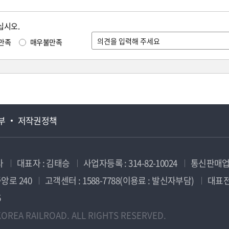
십시오.
만족
매우불만족
부
저작권정책
사
대표자 : 김태승
사업자등록 : 314-82-10024
통신판매업신
앙로 240
고객센터 : 1588-7788(이용료 : 발신자부담)
대표전화
5
OREA RAILROAD. ALL RIGHTS RESERVED.