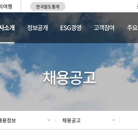
차여행
한국철도통계
사소개
정보공개
ESG경영
고객참여
주요
황
조직현황
채용정보
채용공고
채용정보
채용공고