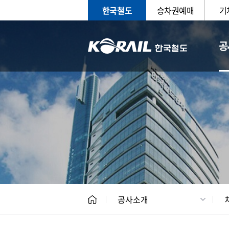
한국철도
승차권예매
기
공
CEO
일반현
공사소개