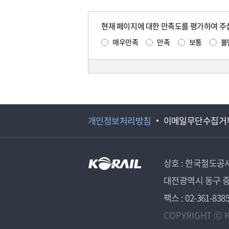
현재 페이지에 대한 만족도를 평가하여 주
매우만족
만족
보통
불
개인정보처리방침
이메일무단수집거
상호 : 한국철도공
대전광역시 동구 중
팩스 : 02-361-838
COPYRIGHT ⓒ K