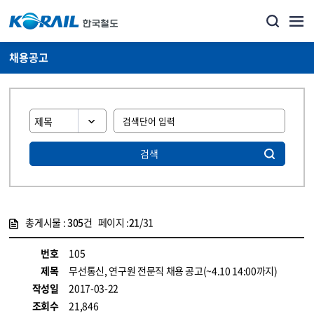
채용공고
검색
총게시물 :
305
건 페이지 :
21
/31
게시물 목록
코레일소개_경영공시_채용공고 목록 - 정보 제공
번호
105
제목
무선통신, 연구원 전문직 채용 공고(~4.10 14:00까지)
작성일
2017-03-22
조회수
21,846