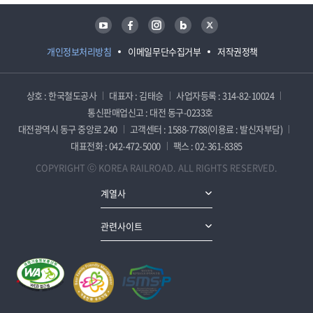
유튜브
페이스북
인스타그램
블로그
트위터
개인정보처리방침
이메일무단수집거부
저작권정책
상호 : 한국철도공사
대표자 : 김태승
사업자등록 : 314-82-10024
통신판매업신고 : 대전 동구-0233호
대전광역시 동구 중앙로 240
고객센터 : 1588-7788(이용료 : 발신자부담)
대표전화 : 042-472-5000
팩스 : 02-361-8385
COPYRIGHT ⓒ KOREA RAILROAD. ALL RIGHTS RESERVED.
계열사
관련사이트