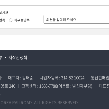
십시오.
만족
매우불만족
부
저작권정책
사
대표자 : 김태승
사업자등록 : 314-82-10024
통신판매업신
앙로 240
고객센터 : 1588-7788(이용료 : 발신자부담)
대표전화
5
OREA RAILROAD. ALL RIGHTS RESERVED.