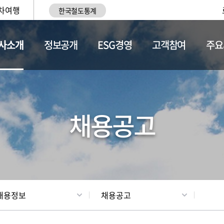
차여행
한국철도통계
사소개
정보공개
ESG경영
고객참여
주요
황
조직현황
채용정보
채용공고
채용정보
채용공고