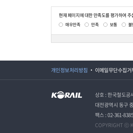
현재 페이지에 대한 만족도를 평가하여 주
매우만족
만족
보통
불
개인정보처리방침
이메일무단수집거
상호 : 한국철도공
대전광역시 동구 중
팩스 : 02-361-838
COPYRIGHT ⓒ K