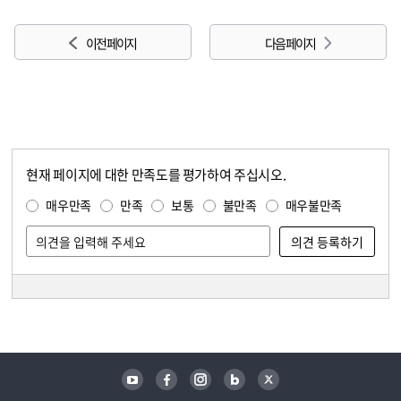
이전 페이지
다음 페이지
현재 페이지에 대한 만족도를 평가하여 주십시오.
콘텐츠 만족도 조사
만족도 조사
매우만족
만족
보통
불만족
매우불만족
담당자 정보
담당자 정보
유튜브
페이스북
인스타그램
블로그
트위터