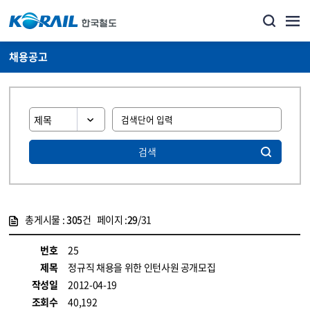
채용공고
검색
총게시물 :
305
건 페이지 :
29
/31
게시물 목록
코레일소개_경영공시_채용공고 목록 - 정보 제공
번호
25
제목
정규직 채용을 위한 인턴사원 공개모집
작성일
2012-04-19
조회수
40,192