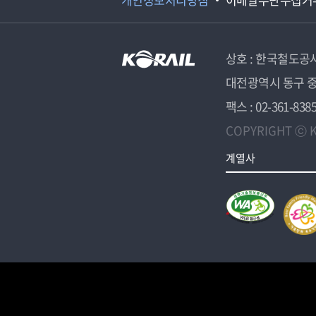
상호 : 한국철도공
대전광역시 동구 중
팩스 : 02-361-838
COPYRIGHT ⓒ K
계열사