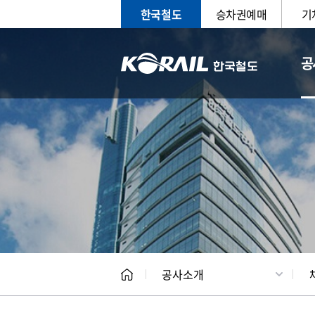
한국철도
승차권예매
기
공
CEO
일반현
공사소개