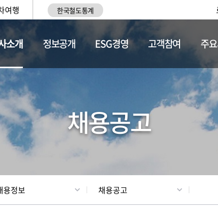
차여행
한국철도통계
사소개
정보공개
ESG경영
고객참여
주요
황
조직현황
채용정보
채용공고
채용정보
채용공고