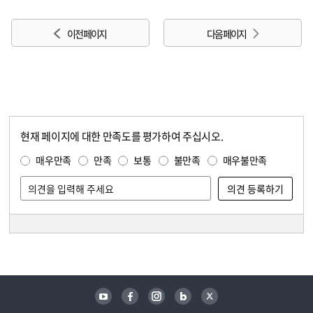
이전 페이지
다음 페이지
현재 페이지에 대한 만족도를 평가하여 주십시오.
콘텐츠 만족도 조사
만족도 조사
매우만족
만족
보통
불만족
매우불만족
담당자 정보
담당자 정보
유튜브
페이스북
인스타그램
블로그
트위터