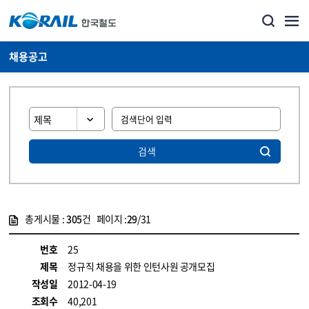
채용공고
검색
총게시물 :
305
건 페이지 :
29
/31
게시물 목록
코레일소개_경영공시_채용공고 목록 - 정보 제공
번호
25
제목
정규직 채용을 위한 인턴사원 공개모집
작성일
2012-04-19
조회수
40,201