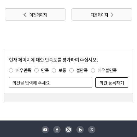
이전 페이지
다음 페이지
현재 페이지에 대한 만족도를 평가하여 주십시오.
콘텐츠 만족도 조사
만족도 조사
매우만족
만족
보통
불만족
매우불만족
담당자 정보
담당자 정보
유튜브
페이스북
인스타그램
블로그
트위터