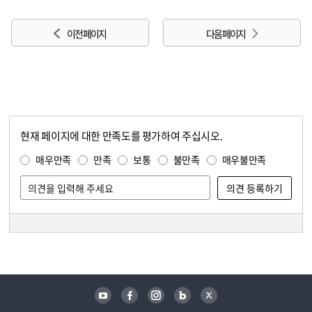
이전 페이지
다음 페이지
현재 페이지에 대한 만족도를 평가하여 주십시오.
콘텐츠 만족도 조사
만족도 조사
매우만족
만족
보통
불만족
매우불만족
담당자 정보
담당자 정보
유튜브
페이스북
인스타그램
블로그
트위터