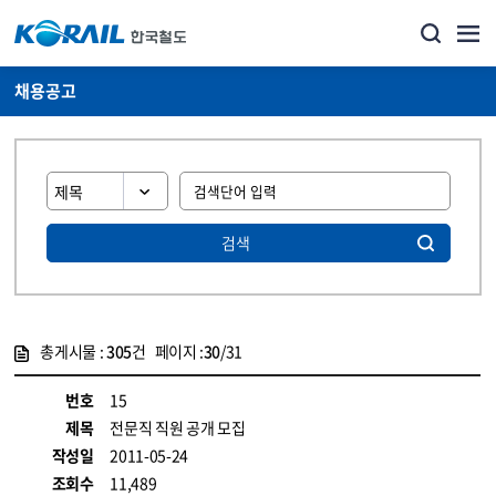
채용공고
검색
총게시물 :
305
건 페이지 :
30
/31
게시물 목록
코레일소개_경영공시_채용공고 목록 - 정보 제공
번호
15
제목
전문직 직원 공개 모집
작성일
2011-05-24
조회수
11,489