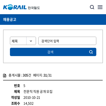
채용공고
검색
총게시물 :
305
건 페이지 :
31
/31
게시물 목록
코레일소개_경영공시_채용공고 목록 - 정보 제공
번호
5
제목
전문직 직원 공개 모집
작성일
2010-10-21
조회수
14,502