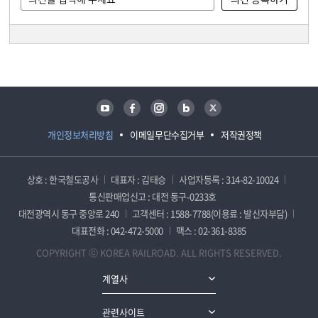
담당자 정보
담당자 정보
유튜브
페이스북
인스타그램
블로그
트위터
개인정보처리방침
이메일무단수집거부
저작권정책
상호 : 한국철도공사
대표자 : 김태승
사업자등록 : 314-82-10024
통신판매업신고 : 대전 동구-0233호
대전광역시 동구 중앙로 240
고객센터 : 1588-7788(이용료 : 발신자부담)
대표전화 : 042-472-5000
팩스 : 02-361-8385
COPYRIGHT ⓒ KOREA RAILROAD. ALL RIGHTS RESERVED.
계열사
관련사이트