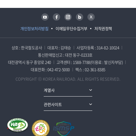
유튜브
페이스북
인스타그램
블로그
트위터
개인정보처리방침
이메일무단수집거부
저작권정책
상호 : 한국철도공사
대표자 : 김태승
사업자등록 : 314-82-10024
통신판매업신고 : 대전 동구-0233호
대전광역시 동구 중앙로 240
고객센터 : 1588-7788(이용료 : 발신자부담)
대표전화 : 042-472-5000
팩스 : 02-361-8385
COPYRIGHT ⓒ KOREA RAILROAD. ALL RIGHTS RESERVED.
계열사
관련사이트