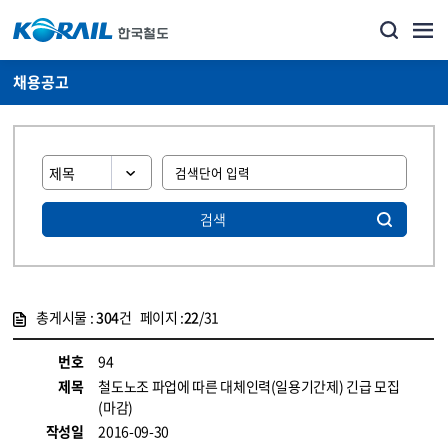
채용공고
검색
총게시물 :
304
건 페이지 :
22
/31
게시물 목록
코레일소개_경영공시_채용공고 목록 - 정보 제공
번호
94
제목
철도노조 파업에 따른 대체인력(일용기간제) 긴급 모집
(마감)
작성일
2016-09-30