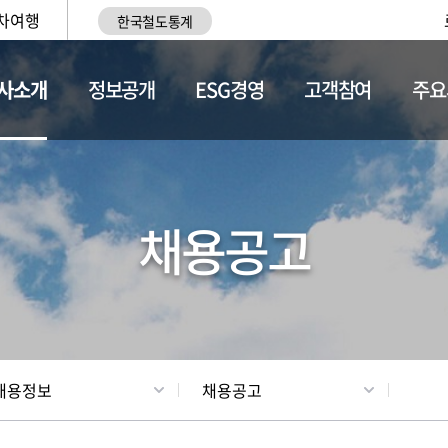
차여행
한국철도통계
사소개
정보공개
ESG경영
고객참여
주요
황
조직현황
채용정보
채용공고
채용정보
채용공고