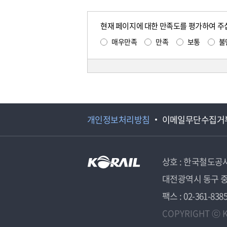
현재 페이지에 대한 만족도를 평가하여 주
매우만족
만족
보통
불
개인정보처리방침
이메일무단수집거
상호 : 한국철도공
대전광역시 동구 중
팩스 : 02-361-838
COPYRIGHT ⓒ K