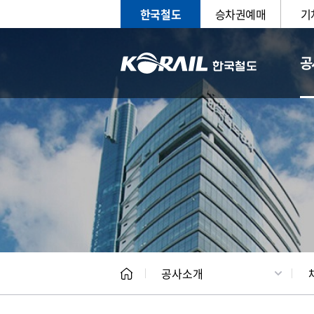
한국철도
승차권예매
기
공
CEO
일반현
공사소개