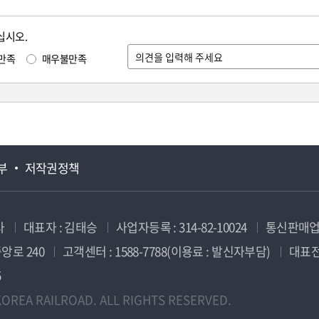
십시오.
만족
매우불만족
부
저작권정책
사
대표자 : 김태승
사업자등록 : 314-82-10024
통신판매업신
앙로 240
고객센터 : 1588-7788(이용료 : 발신자부담)
대표전화
5
OREA RAILROAD. ALL RIGHTS RESERVED.