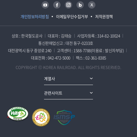
유튜브
페이스북
인스타그램
블로그
트위터
개인정보처리방침
이메일무단수집거부
저작권정책
상호 : 한국철도공사
대표자 : 김태승
사업자등록 : 314-82-10024
통신판매업신고 : 대전 동구-0233호
대전광역시 동구 중앙로 240
고객센터 : 1588-7788(이용료 : 발신자부담)
대표전화 : 042-472-5000
팩스 : 02-361-8385
COPYRIGHT ⓒ KOREA RAILROAD. ALL RIGHTS RESERVED.
계열사
관련사이트