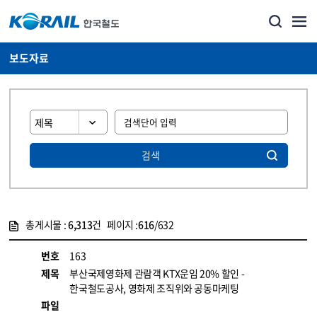
보도자료
검색
총게시물 :
6,313
건 페이지 :
616
/632
게시물 목록
뉴스·홍보_보도자료 목록 - 정보 제공
번호
163
제목
부산국제영화제 관람객 KTX운임 20% 할인 -
한국철도공사, 영화제 조직위와 공동마케팅
파일