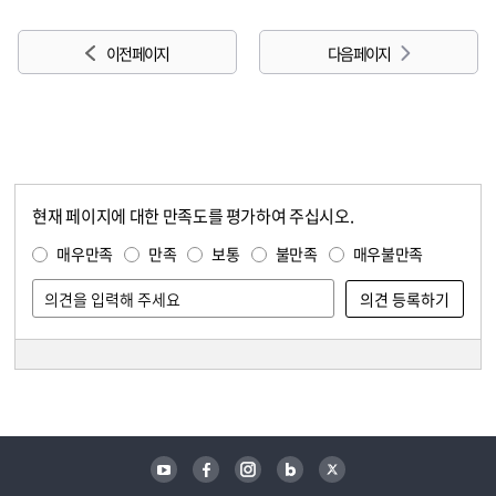
이전 페이지
다음 페이지
현재 페이지에 대한 만족도를 평가하여 주십시오.
콘텐츠 만족도 조사
만족도 조사
매우만족
만족
보통
불만족
매우불만족
담당자 정보
담당자 정보
유튜브
페이스북
인스타그램
블로그
트위터