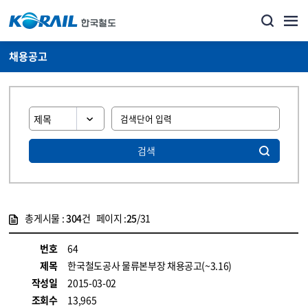
채용공고
검색
총게시물 :
304
건 페이지 :
25
/31
게시물 목록
코레일소개_경영공시_채용공고 목록 - 정보 제공
번호
64
제목
한국철도공사 물류본부장 채용공고(~3.16)
작성일
2015-03-02
조회수
13,965