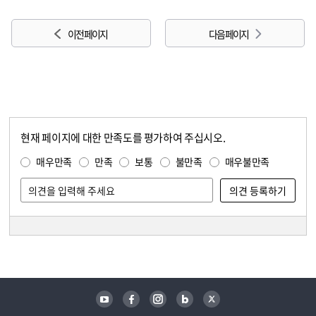
이전 페이지
다음 페이지
현재 페이지에 대한 만족도를 평가하여 주십시오.
콘텐츠 만족도 조사
만족도 조사
매우만족
만족
보통
불만족
매우불만족
담당자 정보
담당자 정보
유튜브
페이스북
인스타그램
블로그
트위터