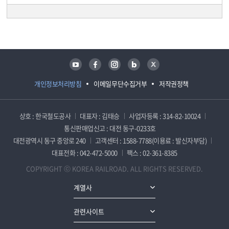
담당자 정보
담당자 정보
유튜브
페이스북
인스타그램
블로그
트위터
개인정보처리방침
이메일무단수집거부
저작권정책
상호 : 한국철도공사
대표자 : 김태승
사업자등록 : 314-82-10024
통신판매업신고 : 대전 동구-0233호
대전광역시 동구 중앙로 240
고객센터 : 1588-7788(이용료 : 발신자부담)
대표전화 : 042-472-5000
팩스 : 02-361-8385
COPYRIGHT ⓒ KOREA RAILROAD. ALL RIGHTS RESERVED.
계열사
관련사이트