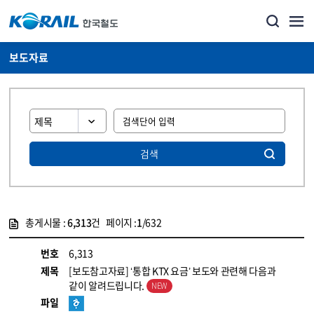
보도자료
검색
총게시물 :
6,313
건 페이지 :
1
/632
게시물 목록
뉴스·홍보_보도자료 목록 - 정보 제공
번호
6,313
제목
[보도참고자료] ‘통합 KTX 요금’ 보도와 관련해 다음과
같이 알려드립니다.
파일