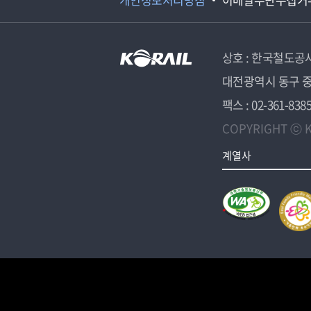
상호 : 한국철도공
대전광역시 동구 중
팩스 : 02-361-838
COPYRIGHT ⓒ K
계열사