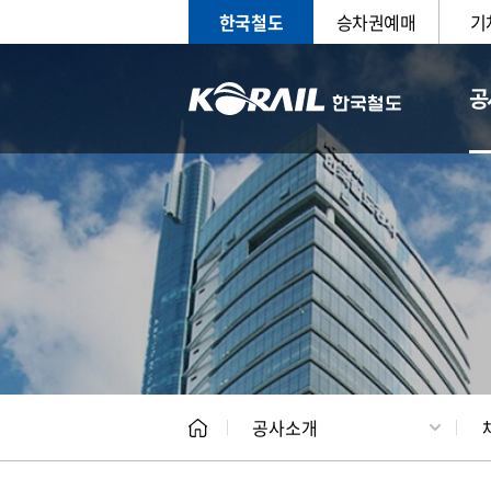
한국철도
승차권예매
기
공
CEO
일반현
공사소개