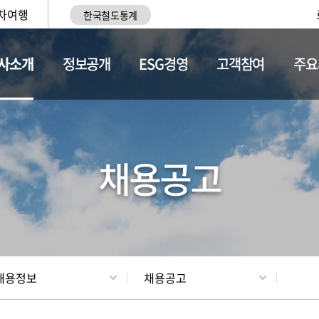
차여행
한국철도통계
사소개
정보공개
ESG경영
고객참여
주요
황
조직현황
채용정보
채용공고
채용정보
채용공고